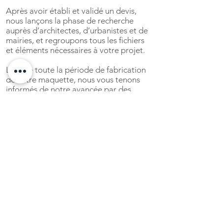
Après avoir établi et validé un devis,
nous lançons la phase de recherche
auprès d’architectes, d’urbanistes et de
mairies, et regroupons tous les fichiers
et éléments nécessaires à votre projet.
Lors de toute la période de fabrication
de votre maquette, nous vous tenons
informés de notre avancée par des
photos et nous pouvons également
nous déplacer chez vous avec la
maquette en cours de réalisation.
Toutes les livraisons sont effectuées par
l’Atelier Pyramid, cela nous permet
d’échanger avec vous sur le travail
réalisé et de valider la maquette finale.
Post livraison, nous assurons également
le suivi de nos maquettes.
Le respect des délais et la
réactivité font notre réputation.