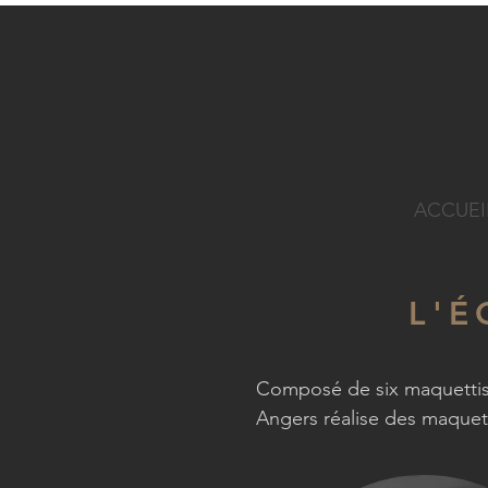
ACCUEI
L'É
Composé de six maquettiste
Angers réalise des maquett