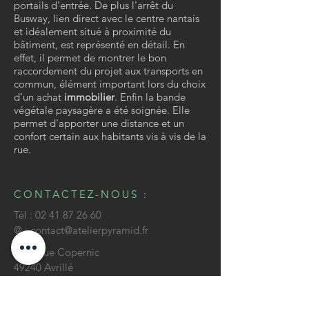
portails d'entrée. De plus l'arrêt du
Busway, lien direct avec le centre nantais
et idéalement situé à proximité du
bâtiment, est représenté en détail. En
effet, il permet de montrer le bon
raccordement du projet aux transports en
commun, élément important lors du choix
d'un achat
immobilier
. Enfin la bande
végétale paysagère a été soignée. Elle
permet d'apporter une distance et un
confort certain aux habitants vis à vis de la
rue.
CONTACTEZ-NOUS :
Tél :
02 41 87 26 60
@ :
contact@atelierpyramid.fr
5 ter Rue Copernic
49240
Avrillé
Maquette d'architecture