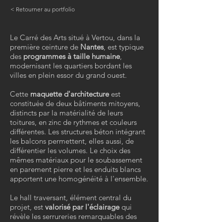
< Retourner au portfolio
Le Carré des Arts situé à Vertou, dans la
première ceinture de
Nantes
, est typique
des
programmes à taille humaine
,
modernisant les quartiers bordant les
villes en plein essor du grand ouest.
Cette
maquette d'architecture
est
constituée de deux bâtiments mitoyens,
distincts par la matérialité de leurs
toitures, en zinc de rythmes et couleurs
différentes. Les structures béton intégrant
les balcons permettent, elles aussi, de
différentier les volumes. Le choix des
mêmes matériaux pour le soubassement
en parement pierre et les enduits blancs
apportent une homogénéité à l'ensemble.
Le hall traversant, élément central du
projet, est
valorisé par l'éclairage
qui
révèle les serrureries remarquables des