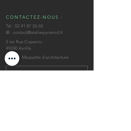
CONTACTEZ-NOUS :
Tél :
02 41 87 26 60
@ :
contact@atelierpyramid.fr
5 ter Rue Copernic
49240
Avrillé
Maquette d'architecture