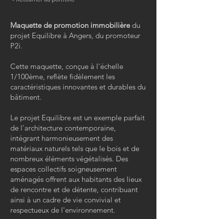
Maquette de promotion immobilière
du
projet Equilibre à Angers, du promoteur
P2i.
Cette maquette, conçue à l'échelle
1/100ème, reflète fidèlement les
caractéristiques innovantes et durables du
bâtiment.
Le projet Equilibre est un exemple parfait
de l'architecture contemporaine,
intégrant harmonieusement des
matériaux naturels tels que le bois et de
nombreux éléments végétalisés. Des
espaces collectifs soigneusement
aménagés offrent aux habitants des lieux
de rencontre et de détente, contribuant
ainsi à un cadre de vie convivial et
respectueux de l'environnement.